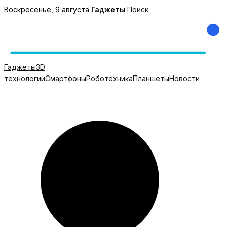
Перейти
Воскресенье, 9 августа
Гаджеты
Поиск
к
содержимому
Гаджеты
3D
технологии
Смартфоны
Роботехника
Планшеты
Новости