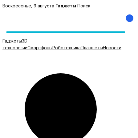
Перейти
Воскресенье, 9 августа
Гаджеты
Поиск
к
содержимому
Гаджеты
3D
технологии
Смартфоны
Роботехника
Планшеты
Новости