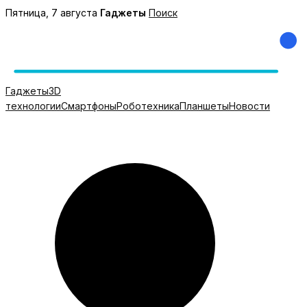
Перейти
Пятница, 7 августа
Гаджеты
Поиск
к
содержимому
Гаджеты
3D
технологии
Смартфоны
Роботехника
Планшеты
Новости