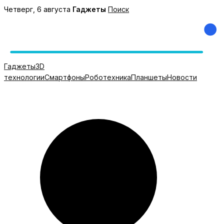
Перейти
Четверг, 6 августа
Гаджеты
Поиск
к
содержимому
Гаджеты
3D
технологии
Смартфоны
Роботехника
Планшеты
Новости