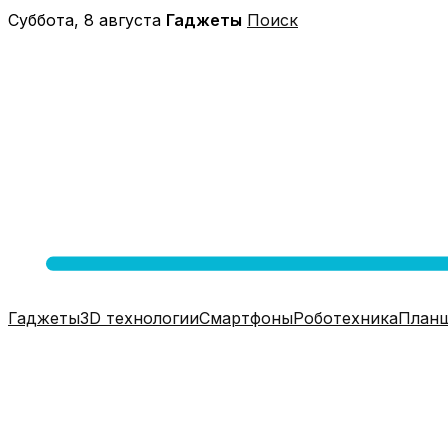
Перейти
Суббота, 8 августа
Гаджеты
Поиск
к
содержимому
Гаджеты
3D технологии
Смартфоны
Роботехника
План