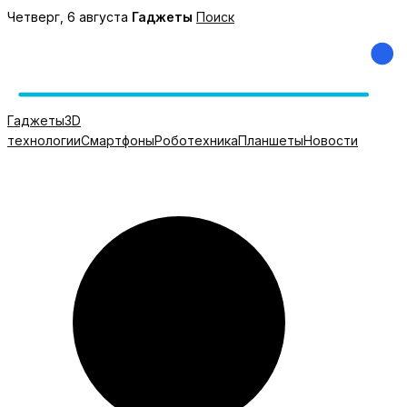
Перейти
Четверг, 6 августа
Гаджеты
Поиск
к
содержимому
Гаджеты
3D
технологии
Смартфоны
Роботехника
Планшеты
Новости