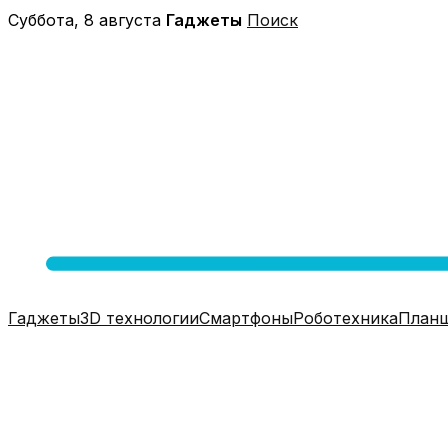
Перейти
Суббота, 8 августа
Гаджеты
Поиск
к
содержимому
Гаджеты
3D технологии
Смартфоны
Роботехника
План