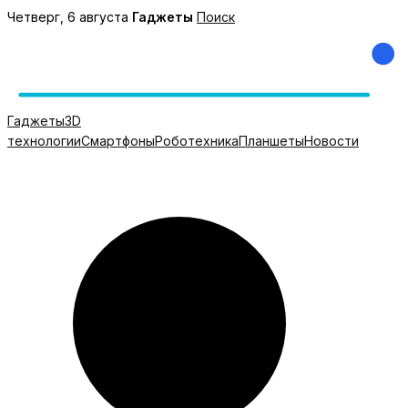
Перейти
Четверг, 6 августа
Гаджеты
Поиск
к
содержимому
Гаджеты
3D
технологии
Смартфоны
Роботехника
Планшеты
Новости