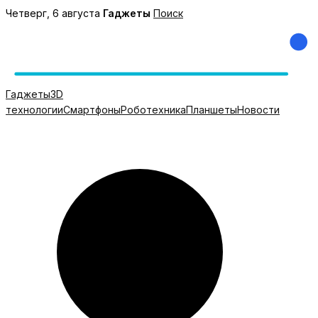
Перейти
Четверг, 6 августа
Гаджеты
Поиск
к
содержимому
Гаджеты
3D
технологии
Смартфоны
Роботехника
Планшеты
Новости