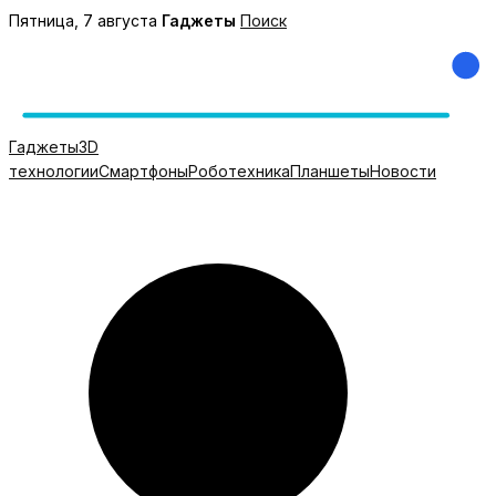
Перейти
Пятница, 7 августа
Гаджеты
Поиск
к
содержимому
Гаджеты
3D
технологии
Смартфоны
Роботехника
Планшеты
Новости