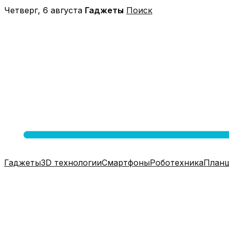
Перейти
Четверг, 6 августа
Гаджеты
Поиск
к
содержимому
Гаджеты
3D технологии
Смартфоны
Роботехника
План