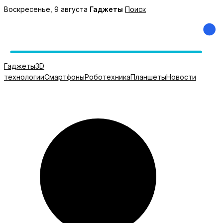
Перейти
Воскресенье, 9 августа
Гаджеты
Поиск
к
содержимому
Гаджеты
3D
технологии
Смартфоны
Роботехника
Планшеты
Новости