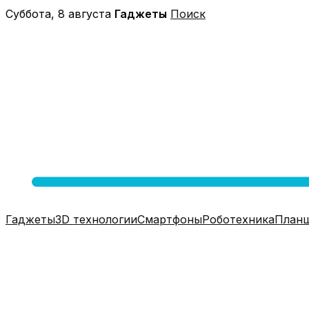
Перейти
Суббота, 8 августа
Гаджеты
Поиск
к
содержимому
Гаджеты
3D технологии
Смартфоны
Роботехника
План