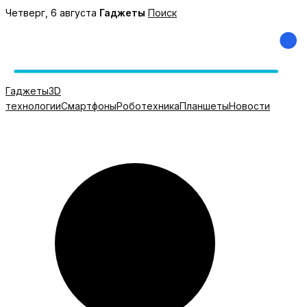
Перейти
Четверг, 6 августа
Гаджеты
Поиск
к
содержимому
Гаджеты
3D
технологии
Смартфоны
Роботехника
Планшеты
Новости