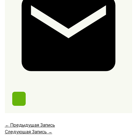
←
Предыдущая Запись
Следующая Запись
→