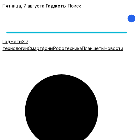
Перейти
Пятница, 7 августа
Гаджеты
Поиск
к
содержимому
Гаджеты
3D
технологии
Смартфоны
Роботехника
Планшеты
Новости