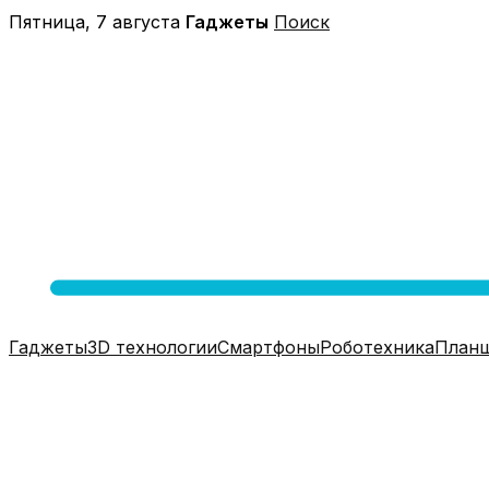
Перейти
Пятница, 7 августа
Гаджеты
Поиск
к
содержимому
Гаджеты
3D технологии
Смартфоны
Роботехника
План