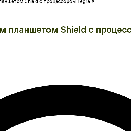
ланшетом Shield с процессором Tegra X1
м планшетом Shield с процес