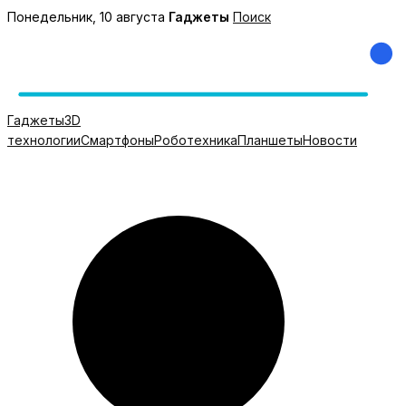
Перейти
Понедельник, 10 августа
Гаджеты
Поиск
к
содержимому
Гаджеты
3D
технологии
Смартфоны
Роботехника
Планшеты
Новости