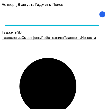
Перейти
Четверг, 6 августа
Гаджеты
Поиск
к
содержимому
Гаджеты
3D
технологии
Смартфоны
Роботехника
Планшеты
Новости