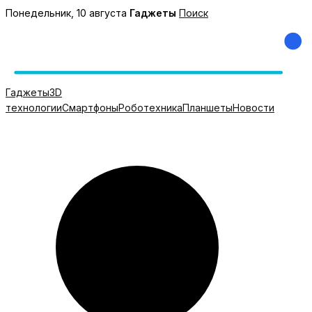
Перейти
Понедельник, 10 августа
Гаджеты
Поиск
к
содержимому
Гаджеты
3D
технологии
Смартфоны
Роботехника
Планшеты
Новости