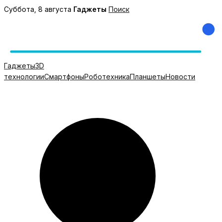
Перейти
Суббота, 8 августа
Гаджеты
Поиск
к
содержимому
Гаджеты
3D
технологии
Смартфоны
Роботехника
Планшеты
Новости