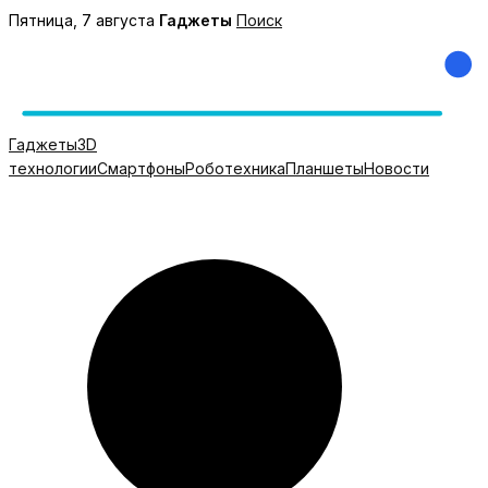
Перейти
Пятница, 7 августа
Гаджеты
Поиск
к
содержимому
Гаджеты
3D
технологии
Смартфоны
Роботехника
Планшеты
Новости