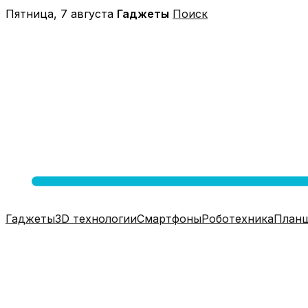
Перейти
Пятница, 7 августа
Гаджеты
Поиск
к
содержимому
Гаджеты
3D технологии
Смартфоны
Роботехника
План