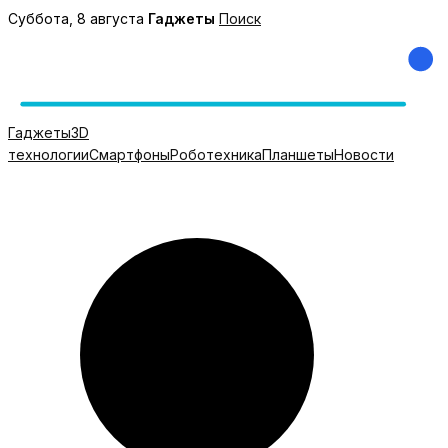
Перейти
Суббота, 8 августа
Гаджеты
Поиск
к
содержимому
Гаджеты
3D
технологии
Смартфоны
Роботехника
Планшеты
Новости