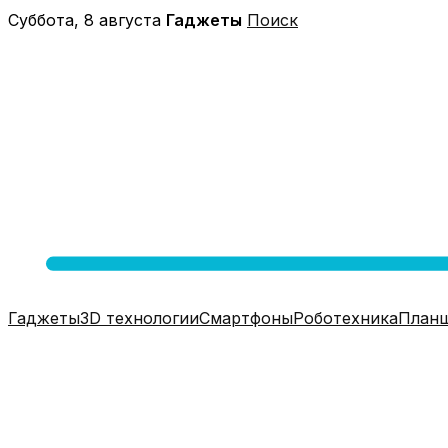
Перейти
Суббота, 8 августа
Гаджеты
Поиск
к
содержимому
Гаджеты
3D технологии
Смартфоны
Роботехника
План