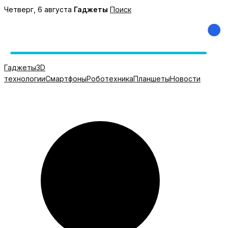
Перейти
Четверг, 6 августа
Гаджеты
Поиск
к
содержимому
Гаджеты
3D
технологии
Смартфоны
Роботехника
Планшеты
Новости