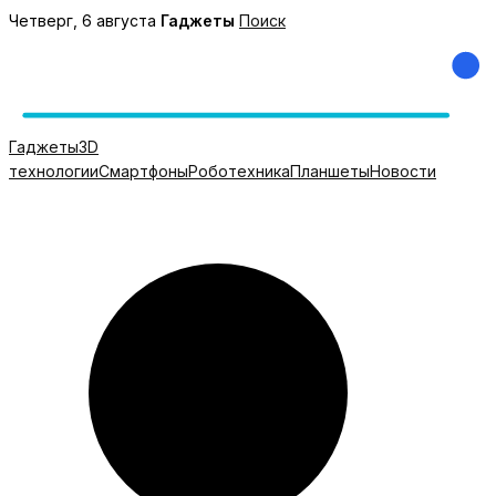
Перейти
Четверг, 6 августа
Гаджеты
Поиск
к
содержимому
Гаджеты
3D
технологии
Смартфоны
Роботехника
Планшеты
Новости