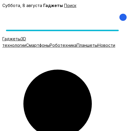
Перейти
Суббота, 8 августа
Гаджеты
Поиск
к
содержимому
Гаджеты
3D
технологии
Смартфоны
Роботехника
Планшеты
Новости