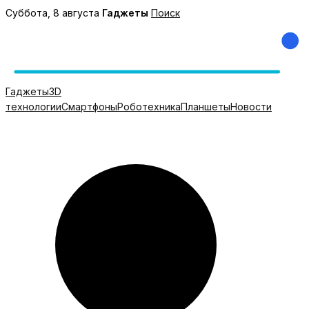
Перейти
Суббота, 8 августа
Гаджеты
Поиск
к
содержимому
Гаджеты
3D
технологии
Смартфоны
Роботехника
Планшеты
Новости