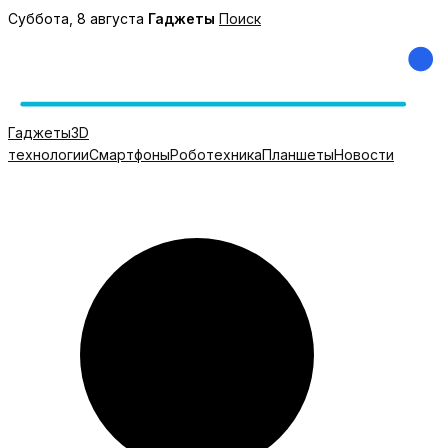
Перейти
Суббота, 8 августа
Гаджеты
Поиск
к
содержимому
Гаджеты
3D
технологии
Смартфоны
Роботехника
Планшеты
Новости