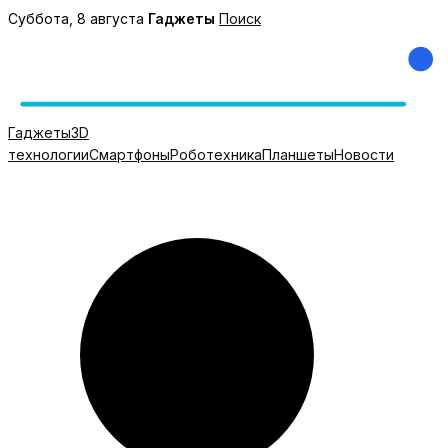
Перейти
Суббота, 8 августа
Гаджеты
Поиск
к
содержимому
Гаджеты
3D
технологии
Смартфоны
Роботехника
Планшеты
Новости