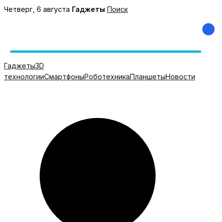
Перейти
Четверг, 6 августа
Гаджеты
Поиск
к
содержимому
Гаджеты
3D
технологии
Смартфоны
Роботехника
Планшеты
Новости