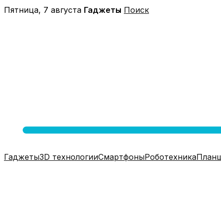
Перейти
Пятница, 7 августа
Гаджеты
Поиск
к
содержимому
Гаджеты
3D технологии
Смартфоны
Роботехника
План