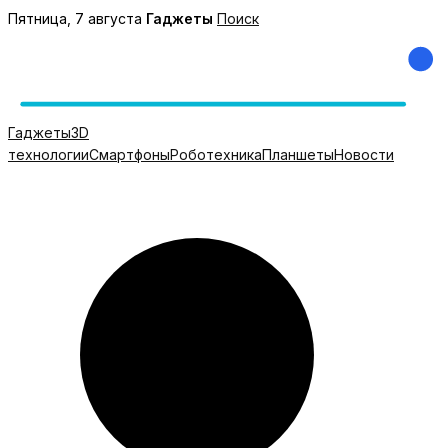
Перейти
Пятница, 7 августа
Гаджеты
Поиск
к
содержимому
Гаджеты
3D
технологии
Смартфоны
Роботехника
Планшеты
Новости