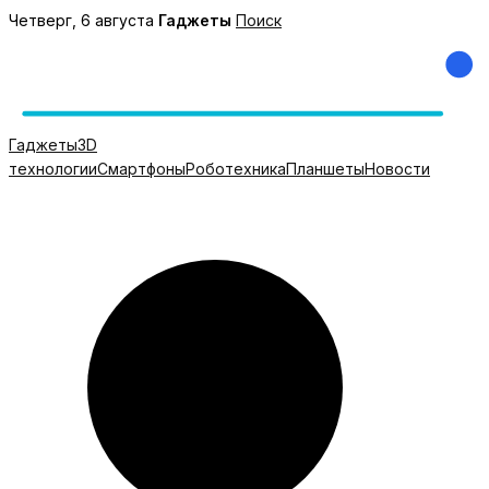
Перейти
Четверг, 6 августа
Гаджеты
Поиск
к
содержимому
Гаджеты
3D
технологии
Смартфоны
Роботехника
Планшеты
Новости