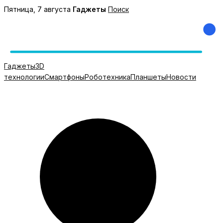
Перейти
Пятница, 7 августа
Гаджеты
Поиск
к
содержимому
Гаджеты
3D
технологии
Смартфоны
Роботехника
Планшеты
Новости