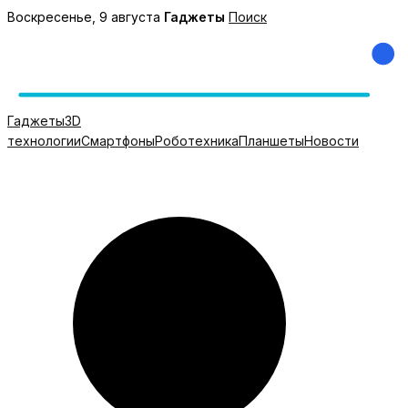
Перейти
Воскресенье, 9 августа
Гаджеты
Поиск
к
содержимому
Гаджеты
3D
технологии
Смартфоны
Роботехника
Планшеты
Новости