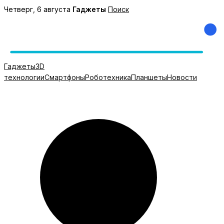
Перейти
Четверг, 6 августа
Гаджеты
Поиск
к
содержимому
Гаджеты
3D
технологии
Смартфоны
Роботехника
Планшеты
Новости