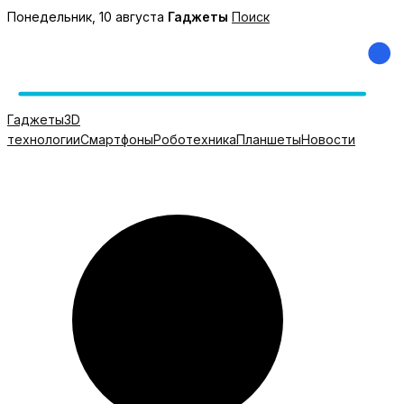
Перейти
Понедельник, 10 августа
Гаджеты
Поиск
к
содержимому
Гаджеты
3D
технологии
Смартфоны
Роботехника
Планшеты
Новости