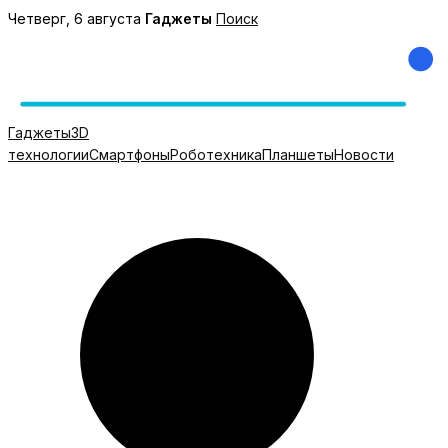
Перейти
Четверг, 6 августа
Гаджеты
Поиск
к
содержимому
Гаджеты
3D
технологии
Смартфоны
Роботехника
Планшеты
Новости