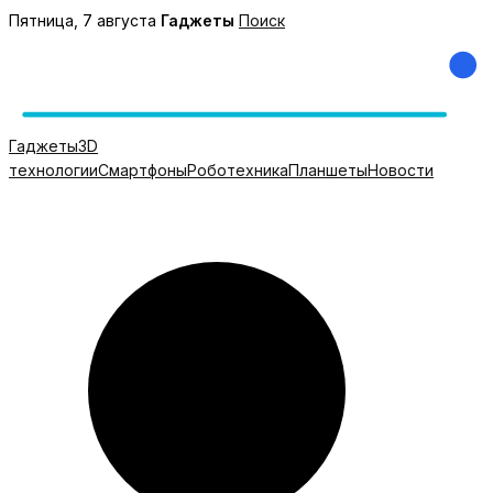
Перейти
Пятница, 7 августа
Гаджеты
Поиск
к
содержимому
Гаджеты
3D
технологии
Смартфоны
Роботехника
Планшеты
Новости