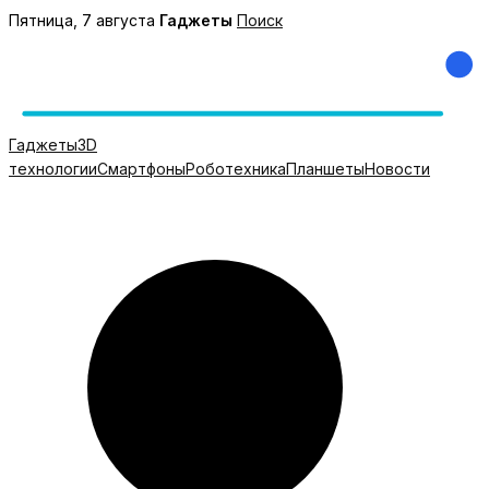
Перейти
Пятница, 7 августа
Гаджеты
Поиск
к
содержимому
Гаджеты
3D
технологии
Смартфоны
Роботехника
Планшеты
Новости