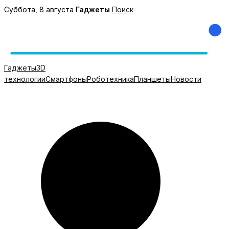
Перейти
Суббота, 8 августа
Гаджеты
Поиск
к
содержимому
Гаджеты
3D
технологии
Смартфоны
Роботехника
Планшеты
Новости