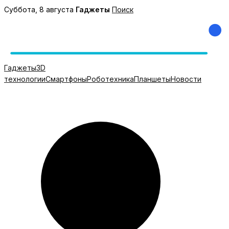
Перейти
Суббота, 8 августа
Гаджеты
Поиск
к
содержимому
Гаджеты
3D
технологии
Смартфоны
Роботехника
Планшеты
Новости