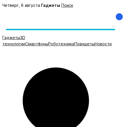
Перейти
Четверг, 6 августа
Гаджеты
Поиск
к
содержимому
Гаджеты
3D
технологии
Смартфоны
Роботехника
Планшеты
Новости