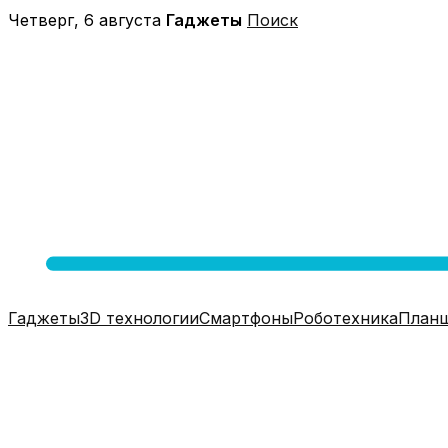
Перейти
Четверг, 6 августа
Гаджеты
Поиск
к
содержимому
Гаджеты
3D технологии
Смартфоны
Роботехника
План