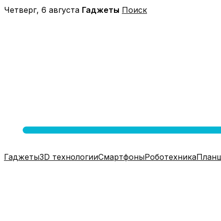
Перейти
Четверг, 6 августа
Гаджеты
Поиск
к
содержимому
Гаджеты
3D технологии
Смартфоны
Роботехника
План