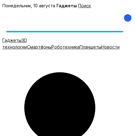
Перейти
Понедельник, 10 августа
Гаджеты
Поиск
к
содержимому
Гаджеты
3D
технологии
Смартфоны
Роботехника
Планшеты
Новости