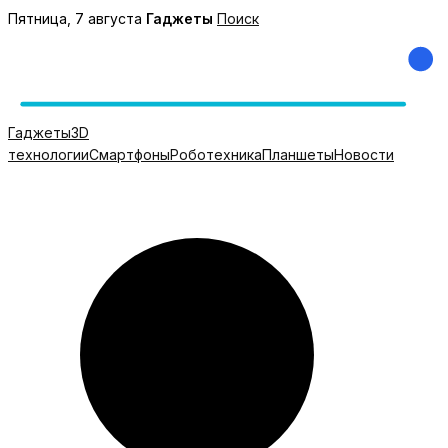
Перейти
Пятница, 7 августа
Гаджеты
Поиск
к
содержимому
Гаджеты
3D
технологии
Смартфоны
Роботехника
Планшеты
Новости