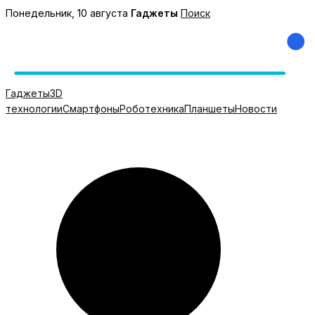
Перейти
Понедельник, 10 августа
Гаджеты
Поиск
к
содержимому
Гаджеты
3D
технологии
Смартфоны
Роботехника
Планшеты
Новости