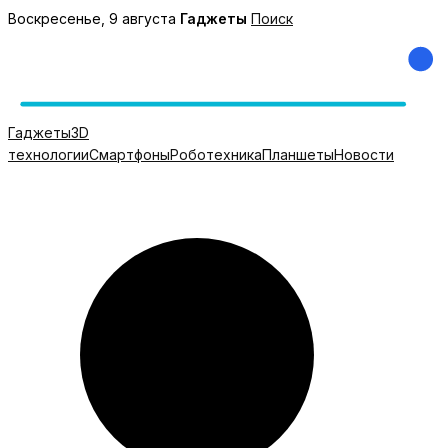
Перейти
Воскресенье, 9 августа
Гаджеты
Поиск
к
содержимому
Гаджеты
3D
технологии
Смартфоны
Роботехника
Планшеты
Новости